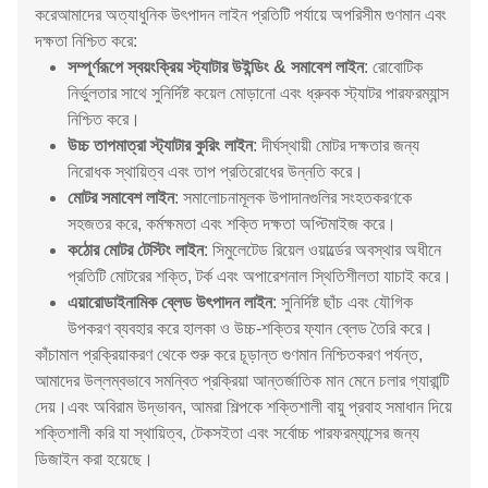
করেআমাদের অত্যাধুনিক উৎপাদন লাইন প্রতিটি পর্যায়ে অপরিসীম গুণমান এবং
দক্ষতা নিশ্চিত করে:
সম্পূর্ণরূপে স্বয়ংক্রিয় স্ট্যাটার উইন্ডিং & সমাবেশ লাইন
: রোবোটিক
নির্ভুলতার সাথে সুনির্দিষ্ট কয়েল মোড়ানো এবং ধ্রুবক স্ট্যাটর পারফরম্যান্স
নিশ্চিত করে।
উচ্চ তাপমাত্রা স্ট্যাটার কুরিং লাইন
: দীর্ঘস্থায়ী মোটর দক্ষতার জন্য
নিরোধক স্থায়িত্ব এবং তাপ প্রতিরোধের উন্নতি করে।
মোটর সমাবেশ লাইন
: সমালোচনামূলক উপাদানগুলির সংহতকরণকে
সহজতর করে, কর্মক্ষমতা এবং শক্তি দক্ষতা অপ্টিমাইজ করে।
কঠোর মোটর টেস্টিং লাইন
: সিমুলেটেড রিয়েল ওয়ার্ল্ডের অবস্থার অধীনে
প্রতিটি মোটরের শক্তি, টর্ক এবং অপারেশনাল স্থিতিশীলতা যাচাই করে।
এয়ারোডাইনামিক ব্লেড উৎপাদন লাইন
: সুনির্দিষ্ট ছাঁচ এবং যৌগিক
উপকরণ ব্যবহার করে হালকা ও উচ্চ-শক্তির ফ্যান ব্লেড তৈরি করে।
কাঁচামাল প্রক্রিয়াকরণ থেকে শুরু করে চূড়ান্ত গুণমান নিশ্চিতকরণ পর্যন্ত,
আমাদের উল্লম্বভাবে সমন্বিত প্রক্রিয়া আন্তর্জাতিক মান মেনে চলার গ্যারান্টি
দেয়।এবং অবিরাম উদ্ভাবন, আমরা শিল্পকে শক্তিশালী বায়ু প্রবাহ সমাধান দিয়ে
শক্তিশালী করি যা স্থায়িত্ব, টেকসইতা এবং সর্বোচ্চ পারফরম্যান্সের জন্য
ডিজাইন করা হয়েছে।