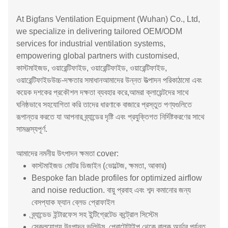
At Bigfans Ventilation Equipment (Wuhan) Co., Ltd,
we specialize in delivering tailored OEM/ODM
services for industrial ventilation systems,
empowering global partners with customised,
কাস্টমাইজড, ওয়ারেন্টিফাইড, ওয়ারেন্টিফাইড, ওয়ারেন্টিফাইড,
ওয়ারেন্টিফাইডউচ্চ-দক্ষতার সমাধানআমাদের উন্নত উত্পাদন পরিকাঠামো এবং
কয়েক দশকের প্রকৌশল দক্ষতা ব্যবহার করে,আমরা ক্লায়েন্টদের সাথে
ঘনিষ্ঠভাবে সহযোগিতা করি তাদের ধারণাকে বাজারে প্রস্তুত পণ্যগুলিতে
রূপান্তর করতে যা আপনার ব্র্যান্ডের দৃষ্টি এবং প্রযুক্তিগত নির্দিষ্টকরণের সাথে
সামঞ্জস্যপূর্ণ.
আমাদের নমনীয় উৎপাদন ক্ষমতা cover:
কাস্টমাইজড মোটর ডিজাইন (ভোল্টেজ, ক্ষমতা, আকার)
Bespoke fan blade profiles for optimized airflow
and noise reduction. বায়ু প্রবাহ এবং শব্দ কমানোর জন্য
বেসপ্যাক ফ্যান ব্লেড প্রোফাইল
ব্র্যান্ডেড ইন্টারফেস সহ ইন্টিগ্রেটেড কন্ট্রোল সিস্টেম
স্কেলযোগ্য উৎপাদন ভলিউম, প্রোটোটাইপ থেকে বাল্ক অর্ডার পর্যন্ত