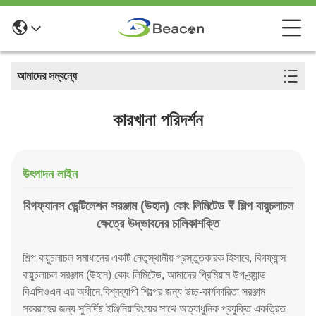
আমাদের সম্বন্ধে
কারখানা পরিদর্শন
উৎপাদন লাইন
বিগফ্যানস ভেন্টিলেশন সরঞ্জাম (উহান) কোং লিমিটেড ₹ শিল্প বায়ুচলাচল
ক্ষেত্রে উদ্ভাবনের চালিকাশক্তি
শিল্প বায়ুচলাচল সমাধানের একটি নেতৃস্থানীয় প্রস্তুতকারক হিসাবে, বিগফ্যান্স
বায়ুচলাচল সরঞ্জাম (উহান) কোং লিমিটেড, আমাদের প্রিমিয়াম উপ-ব্র্যান্ড
বিএসিওএন এর অধীনে,বিশ্বব্যাপী শিল্পের জন্য উচ্চ-কার্যকারিতা সরঞ্জাম
সরবরাহের জন্য সুনির্দিষ্ট ইঞ্জিনিয়ারিংয়ের সাথে অত্যাধুনিক প্রযুক্তি একত্রিত