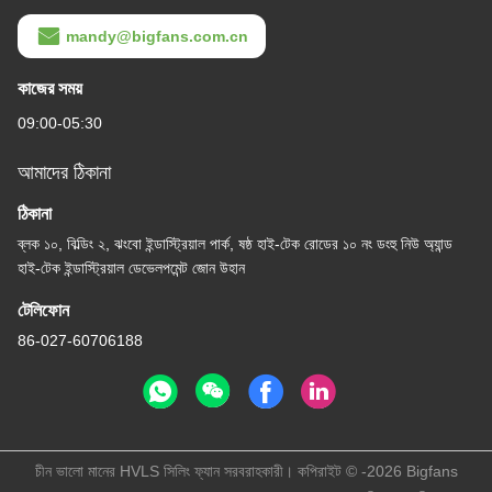
mandy@bigfans.com.cn
কাজের সময়
09:00-05:30
আমাদের ঠিকানা
ঠিকানা
ব্লক ১০, বিল্ডিং ২, ঝংবো ইন্ডাস্ট্রিয়াল পার্ক, ষষ্ঠ হাই-টেক রোডের ১০ নং ডংহু নিউ অ্যান্ড
হাই-টেক ইন্ডাস্ট্রিয়াল ডেভেলপমেন্ট জোন উহান
টেলিফোন
86-027-60706188
চীন ভালো মানের HVLS সিলিং ফ্যান সরবরাহকারী। কপিরাইট © -2026 Bigfans