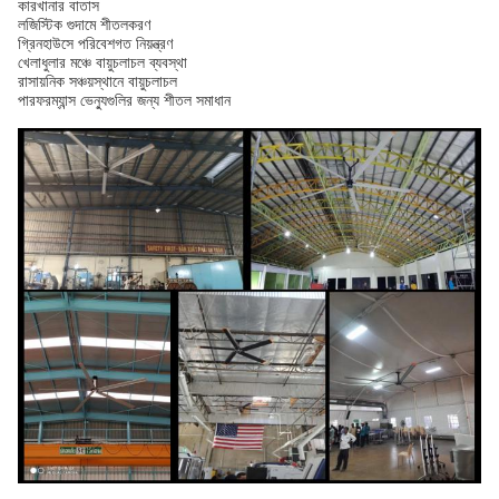
কারখানার বাতাস
লজিস্টিক গুদামে শীতলকরণ
গ্রিনহাউসে পরিবেশগত নিয়ন্ত্রণ
খেলাধুলার মঞ্চে বায়ুচলাচল ব্যবস্থা
রাসায়নিক সঞ্চয়স্থানে বায়ুচলাচল
পারফরম্যান্স ভেন্যুগুলির জন্য শীতল সমাধান