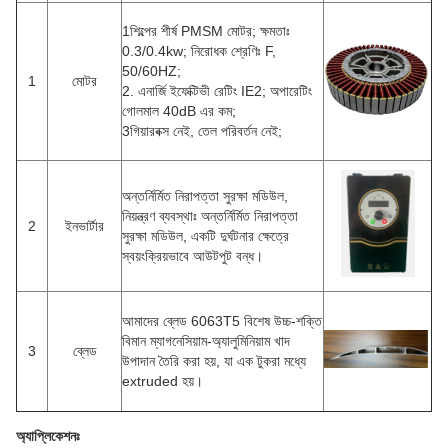
1শিল্পের শীর্ষ PMSM মোটর; ক্ষমতাঃ
0.3/0.4kw; নিরোধক শ্রেণিঃ F,
50/60HZ;
1
মোটর
2. এনার্জি ইফেক্টিভী রেটিং IE2; অপারেটিং
গোলমাল 40dB এর কম;
3গিয়ারবক্স নেই, তেল পরিবর্তন নেই;
অন্তর্নির্মিত নিরাপত্তা সুরক্ষা মডিউল,
নিয়ন্ত্রণ ব্যবস্থাঃ অন্তর্নির্মিত নিরাপত্তা
2
ইনভার্টার
সুরক্ষা মডিউল, একটি দুর্ঘটনার ক্ষেত্রে
স্বয়ংক্রিয়ভাবে আউটপুট বন্ধ।
আমাদের ব্লেড 6063T5 বিশেষ উচ্চ-শক্তি
বিমান ম্যাগনেসিয়াম-অ্যালুমিনিয়াম খাদ
3
ব্লেড
উপাদান তৈরি করা হয়, যা এক টুকরা মধ্যে
extruded হয়।
অ্যাপ্লিকেশনঃ