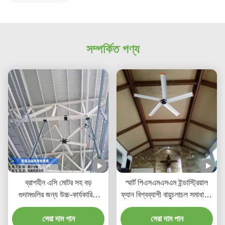
সম্পর্কিত পণ্য
ব্রাশহীন এসি মোটর সহ বড়
স্মার্ট পিএসএমএসএম ইন্ডাস্ট্রিয়াল
গুদামগুলির জন্য উচ্চ-কার্যকারিতা
ফ্যান বিশ্বব্যাপী বায়ুচলাচল সমাধানের
100 ইঞ্চি শিল্প সিলিং ফ্যান
জন্য কম শব্দ সহ
সেরা দাম পান
সেরা দাম পান