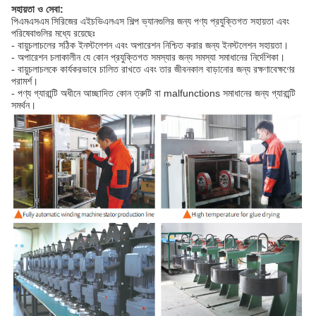
সহায়তা ও সেবা:
পিএমএসএম সিরিজের এইচভিএলএস শিল্প ভ্যানগুলির জন্য পণ্য প্রযুক্তিগত সহায়তা এবং
পরিষেবাগুলির মধ্যে রয়েছেঃ
- বায়ুচলাচলের সঠিক ইনস্টলেশন এবং অপারেশন নিশ্চিত করার জন্য ইনস্টলেশন সহায়তা।
- অপারেশন চলাকালীন যে কোন প্রযুক্তিগত সমস্যার জন্য সমস্যা সমাধানের নির্দেশিকা।
- বায়ুচলাচলকে কার্যকরভাবে চালিত রাখতে এবং তার জীবনকাল বাড়ানোর জন্য রক্ষণাবেক্ষণের
পরামর্শ।
- পণ্য গ্যারান্টি অধীনে আচ্ছাদিত কোন ত্রুটি বা malfunctions সমাধানের জন্য গ্যারান্টি
সমর্থন।