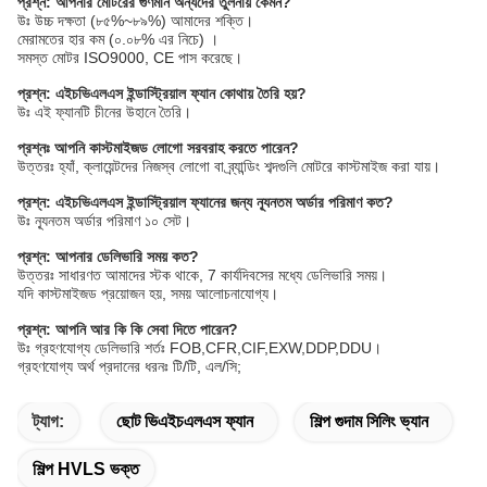
প্রশ্ন: আপনার মোটরের গুণমান অন্যদের তুলনায় কেমন?
উঃ উচ্চ দক্ষতা (৮৫%~৮৯%) আমাদের শক্তি।
মেরামতের হার কম (০.০৮% এর নিচে) ।
সমস্ত মোটর ISO9000, CE পাস করেছে।
প্রশ্ন: এইচভিএলএস ইন্ডাস্ট্রিয়াল ফ্যান কোথায় তৈরি হয়?
উঃ এই ফ্যানটি চীনের উহানে তৈরি।
প্রশ্নঃ আপনি কাস্টমাইজড লোগো সরবরাহ করতে পারেন?
উত্তরঃ হ্যাঁ, ক্লায়েন্টদের নিজস্ব লোগো বা ব্র্যান্ডিং শব্দগুলি মোটরে কাস্টমাইজ করা যায়।
প্রশ্ন: এইচভিএলএস ইন্ডাস্ট্রিয়াল ফ্যানের জন্য ন্যূনতম অর্ডার পরিমাণ কত?
উঃ ন্যূনতম অর্ডার পরিমাণ ১০ সেট।
প্রশ্ন: আপনার ডেলিভারি সময় কত?
উত্তরঃ সাধারণত আমাদের স্টক থাকে, 7 কার্যদিবসের মধ্যে ডেলিভারি সময়।
যদি কাস্টমাইজড প্রয়োজন হয়, সময় আলোচনাযোগ্য।
প্রশ্ন: আপনি আর কি কি সেবা দিতে পারেন?
উঃ গ্রহণযোগ্য ডেলিভারি শর্তঃ FOB,CFR,CIF,EXW,DDP,DDU।
গ্রহণযোগ্য অর্থ প্রদানের ধরনঃ টি/টি, এল/সি;
ট্যাগ:
ছোট ভিএইচএলএস ফ্যান
শিল্প গুদাম সিলিং ভ্যান
শিল্প HVLS ভক্ত