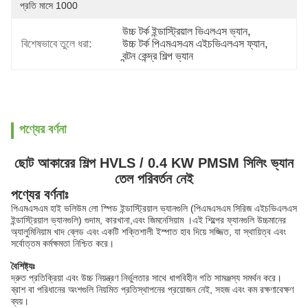
প্রতি মাসে 1000
উচ্চ টর্ক ইন্ডাস্ট্রিয়াল ভিএলএস ভ্যান
, 
বিশেষভাবে তুলে ধরা:
উচ্চ টর্ক পিএমএসএম এইচভিএলএস ফ্যান
, 
বন্টন কেন্দ্র শিল্প ভ্যান
পণ্যের বর্ণনা
ছোট আকারের শিল্প HVLS / 0.4 KW PMSM সিলিং ভ্যান
তেল পরিবর্তন নেই
পণ্যের বর্ণনাঃ
পিএমএসএম হাই ভলিউম লো স্পিড ইন্ডাস্ট্রিয়াল ভ্যানগুলি (পিএমএসএম সিরিজ এইচভিএলএস
ইন্ডাস্ট্রিয়াল ভ্যানগুলি) গুদাম, কারখানা,এবং জিমনেসিয়াম ।এই শিল্পের ফ্যানগুলি উচ্চমানের
অ্যালুমিনিয়াম খাদ ব্লেড এবং একটি শক্তিশালী ইস্পাত হাব দিয়ে সজ্জিত, যা স্থায়িত্ব এবং
সর্বোত্তম কর্মক্ষমতা নিশ্চিত করে।
বৈশিষ্ট্যঃ
দ্রুত প্রতিক্রিয়া এবং উচ্চ নিয়ন্ত্রণ নির্ভুলতার সাথে ধাপবিহীন গতি সামঞ্জস্য সমর্থন করে।
ব্রাশ বা পরিধানের অংশগুলি নিয়মিত প্রতিস্থাপনের প্রয়োজন নেই, সহজ এবং কম রক্ষণাবেক্ষণ
ব্যয়।