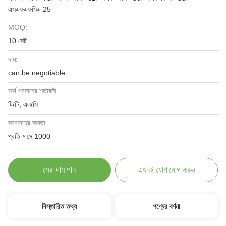
এসএফএফসিএ 25
MOQ:
10 সেট
দাম:
can be negotiable
অর্থ প্রদানের শর্তাবলী:
টি/টি, এল/সি
সরবরাহের ক্ষমতা:
প্রতি মাসে 1000
সেরা দাম পান
এখনই যোগাযোগ করুন
বিস্তারিত তথ্য
পণ্যের বর্ণনা