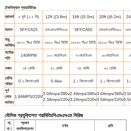
টেকনিক্যাল প্যারামিটারঃ
ব্যাসার্ধ
৮ ফুট (২.৫ মি)
12ft ((3.8m)
16ft ((5.0m)
20ft ((6.2m)
24
মডেল
SFFCA25
এসএফএফসিএ৩৮
SFFCA50
এসএফএফসিএ৬২
এস
বায়ু
৬৫০০ মি৩
/ মিনিট
৮৬০০ মি৩
/ মিনিট
১৩০৫০ মি৩
/ মিনিট
১৪১০০ মি৩
/ মিনিট
১৫৮
ভলিউম
সর্বোচ্চ
140RPM
১০০ আরপিএম
৭০আরপিএম
৬০আরপিএম
৫
গতি
ওজন
৩৫ কেজি
৫১ কেজি
৭৫ কেজি
৯০ কেজি
মোটর
0.৩ কিলোওয়াট
0.4kw
1.১ কিলোওয়াট
1.১ কিলোওয়াট
1.
শক্তি
পূর্ণ
2.0Amps/380v
2.4Amps/380v
3.0Amps/380v
3.5
লোড
1.8AMPS/220V
2.3Amps/220v
3.2Amps/220v
3.5Amps/220v
5.5
বর্তমান
মৌলিক প্রযুক্তিগত পরামিতিঃ
পিএমএসএম সিরিজ
না,
প্রধান
বর্ণনা
ছবি
না।
কনফিগারেশন