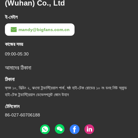
(Wuhan) Co., Ltd
ই-মেইল
mandy@bigfans.com.cn
কাজের সময়
09:00-05:30
আমাদের ঠিকানা
ঠিকানা
ব্লক ১০, বিল্ডিং ২, ঝংবো ইন্ডাস্ট্রিয়াল পার্ক, ষষ্ঠ হাই-টেক রোডের ১০ নং ডংহু নিউ অ্যান্ড
হাই-টেক ইন্ডাস্ট্রিয়াল ডেভেলপমেন্ট জোন উহান
টেলিফোন
86-027-60706188