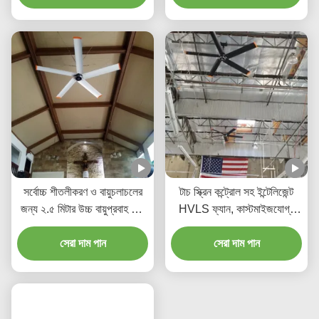
সর্বোচ্চ শীতলীকরণ ও বায়ুচলাচলের
টাচ স্ক্রিন কন্ট্রোল সহ ইন্টেলিজেন্ট
জন্য ২.৫ মিটার উচ্চ বায়ুপ্রবাহ শিল্প
HVLS ফ্যান, কাস্টমাইজযোগ্য
ফ্যান
স্পিড ও এয়ারফ্লো
সেরা দাম পান
সেরা দাম পান