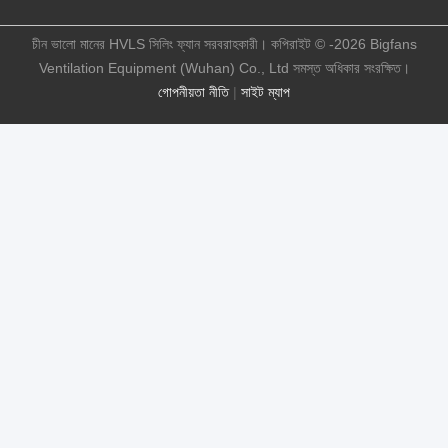
চীন ভালো মানের HVLS সিলিং ফ্যান সরবরাহকারী। কপিরাইট © -2026 Bigfans
Ventilation Equipment (Wuhan) Co., Ltd সমস্ত অধিকার সংরক্ষিত।
গোপনীয়তা নীতি
|
সাইট ম্যাপ