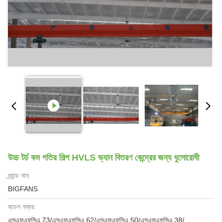
উচ্চ টর্চ কম গতির শিল্প HVLS ভ্যান বিতরণ কেন্দ্রের জন্য ধুলোরোধী
ব্র্যান্ড নাম:
BIGFANS
মডেল নম্বর:
এসএফএফসিএ 73/এসএফএফসিএ 62/এসএফএফসিএ 50/এসএফএফসিএ 38/