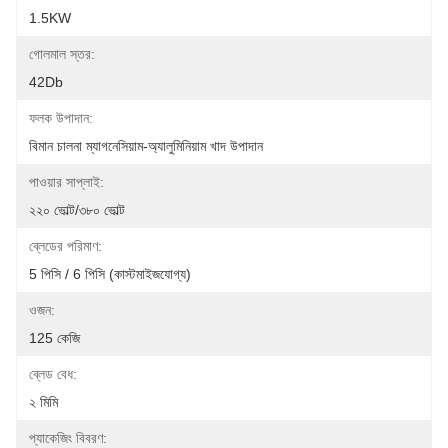
1.5KW
গোলমাল স্তর:
42Db
ফলক উপাদান:
বিমান চালনা ম্যাগনেসিয়াম-অ্যালুমিনিয়াম খাদ উপাদান
পাওয়ার সাপ্লাই:
২২০ ভোল্ট/৩৮০ ভোল্ট
ব্লেডের পরিমাণ:
5 পিসি / 6 পিসি (কাস্টমাইজযোগ্য)
ওজন:
125 কেজি
ব্লেড বেধ:
২ মিমি
প্যাকেজিং বিবরণ: