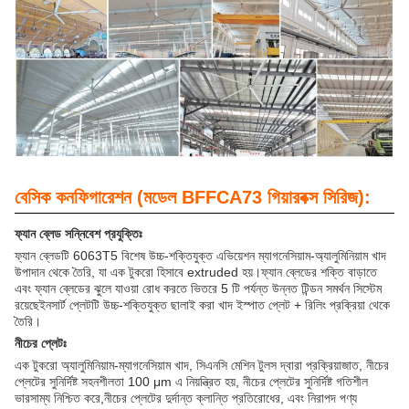
বেসিক কনফিগারেশন (মডেল BFFCA73 গিয়ারবক্স সিরিজ):
ফ্যান ব্লেড সন্নিবেশ প্রযুক্তিঃ
ফ্যান ব্লেডটি 6063T5 বিশেষ উচ্চ-শক্তিযুক্ত এভিয়েশন ম্যাগনেসিয়াম-অ্যালুমিনিয়াম খাদ
উপাদান থেকে তৈরি, যা এক টুকরো হিসাবে extruded হয়।ফ্যান ব্লেডের শক্তি বাড়াতে
এবং ফ্যান ব্লেডের ঝুলে যাওয়া রোধ করতে ভিতরে 5 টি পর্যন্ত উন্নত টিন্ডন সমর্থন সিস্টেম
রয়েছেইনসার্ট প্লেটটি উচ্চ-শক্তিযুক্ত ছালাই করা খাদ ইস্পাত প্লেট + রিলিং প্রক্রিয়া থেকে
তৈরি।
নীচের প্লেটঃ
এক টুকরো অ্যালুমিনিয়াম-ম্যাগনেসিয়াম খাদ, সিএনসি মেশিন টুলস দ্বারা প্রক্রিয়াজাত, নীচের
প্লেটের সুনির্দিষ্ট সহনশীলতা 100 μm এ নিয়ন্ত্রিত হয়, নীচের প্লেটের সুনির্দিষ্ট গতিশীল
ভারসাম্য নিশ্চিত করে,নীচের প্লেটের দুর্দান্ত ক্লান্তি প্রতিরোধের, এবং নিরাপদ পণ্য