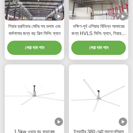
গিয়ার ড্রাইভার মোটর সহ গুদাম এবং
দক্ষিণ-পূর্ব এশিয়ায় বিভিন্ন আকারের
কর্মশালার জন্য বড় শিল্প সিলিং ফ্যান
জন্য HVLS সিলিং ফ্যান, গিয়ারবক্স
মোটর সহ, ৪০dB
সেরা দাম পান
সেরা দাম পান
1.5kw ওভার বড় কভারেজ
ইনভার্টার 380 ভোল্ট ম্যাগনেসিয়াম