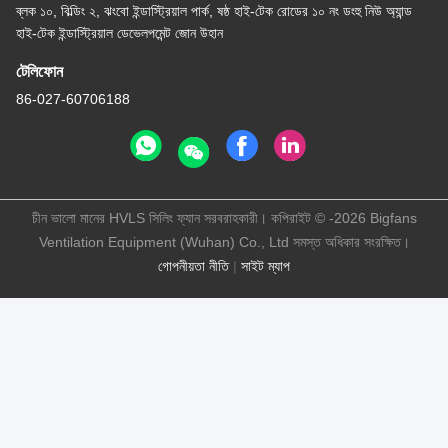
ব্লক ১০, বিল্ডিং ২, ঝংবো ইন্ডাস্ট্রিয়াল পার্ক, ষষ্ঠ হাই-টেক রোডের ১০ নং ডংহু নিউ অ্যান্ড
হাই-টেক ইন্ডাস্ট্রিয়াল ডেভেলপমেন্ট জোন উহান
টেলিফোন
86-027-60706188
চীন ভালো মানের HVLS সিলিং ফ্যান সরবরাহকারী। কপিরাইট © -2026 Bigfans
Ventilation Equipment (Wuhan) Co., Ltd সমস্ত অধিকার সংরক্ষিত।
গোপনীয়তা নীতি
|
সাইট ম্যাপ