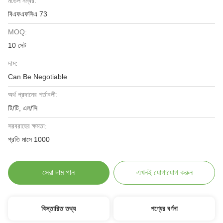
মডেল নম্বর:
বিএফএফসিএ 73
MOQ:
10 সেট
দাম:
Can Be Negotiable
অর্থ প্রদানের শর্তাবলী:
টি/টি, এল/সি
সরবরাহের ক্ষমতা:
প্রতি মাসে 1000
সেরা দাম পান
এখনই যোগাযোগ করুন
বিস্তারিত তথ্য
পণ্যের বর্ণনা