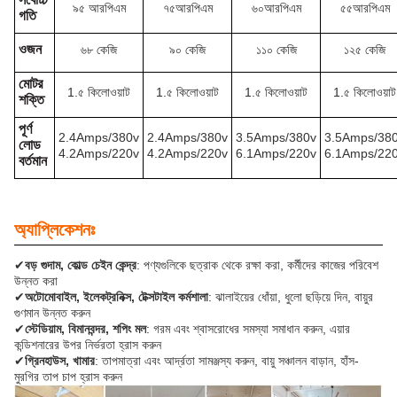
৯৫ আরপিএম
৭৫আরপিএম
৬০আরপিএম
৫৫আরপিএম
গতি
ওজন
৬৮ কেজি
৯০ কেজি
১১০ কেজি
১২৫ কেজি
মোটর
1.৫ কিলোওয়াট
1.৫ কিলোওয়াট
1.৫ কিলোওয়াট
1.৫ কিলোওয়াট
শক্তি
পূর্ণ
2.4Amps/380v
2.4Amps/380v
3.5Amps/380v
3.5Amps/38
লোড
4.2Amps/220v
4.2Amps/220v
6.1Amps/220v
6.1Amps/22
বর্তমান
অ্যাপ্লিকেশনঃ
✔
বড় গুদাম, কোল্ড চেইন কেন্দ্র
: পণ্যগুলিকে ছত্রাক থেকে রক্ষা করা, কর্মীদের কাজের পরিবেশ
উন্নত করা
✔
অটোমোবাইল, ইলেকট্রনিক্স, টেক্সটাইল কর্মশালা
: ঝালাইয়ের ধোঁয়া, ধুলো ছড়িয়ে দিন, বায়ুর
গুণমান উন্নত করুন
✔
স্টেডিয়াম, বিমানবন্দর, শপিং মল
: গরম এবং শ্বাসরোধের সমস্যা সমাধান করুন, এয়ার
কন্ডিশনারের উপর নির্ভরতা হ্রাস করুন
✔
গ্রিনহাউস, খামার
: তাপমাত্রা এবং আর্দ্রতা সামঞ্জস্য করুন, বায়ু সঞ্চালন বাড়ান, হাঁস-
মুরগির তাপ চাপ হ্রাস করুন