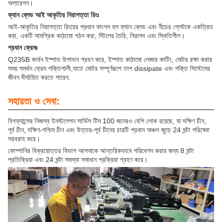
অপারেশন।
ফ্যান ব্লেড আই আকৃতির নিরাপত্তা রিংঃ
আই-আকৃতির নিরাপত্তা রিংয়ের প্রধান ফাংশন হল ফ্যান ব্লেড এবং নীচের প্লেটকে একত্রিত
করা, একটি সামগ্রিক কাঠামো গঠন করা, স্টিলের তৈরি, নিরাপদ এবং স্থিতিশীল।
প্রধান ফ্রেমঃ
Q235B কার্বন ইস্পাত উপাদান গ্রহণ করে, ইস্পাত কাঠামো লেজার কাটিং, মোটর রক্ষা করার
সময় সমর্থন ফ্রেম শক্তিশালী,যাতে মোটর সম্পূর্ণরূপে তাপ dissipate এবং শক্তি সিস্টেমের
জীবন দীর্ঘায়িত করতে পারেন.
সহায়তা ও সেবা:
বিগফ্যান্সের নিজস্ব ইনস্টলেশন সার্ভিস টিম 100 জনেরও বেশি লোক রয়েছে, যা দক্ষিণ চীন,
পূর্ব চীন, দক্ষিণ-পশ্চিম চীন এবং উত্তর-পূর্ব চীনের চারটি প্রধান অঞ্চল জুড়ে 24 ঘন্টা পরিষেবা
সরবরাহ করে।
কোম্পানির বিক্রয়োত্তর বিভাগ আপনাকে আন্তরিকভাবে পরিবেশন করার জন্য 8 ঘন্টা
প্রতিক্রিয়া এবং 24 ঘন্টা সমস্যা সমাধান প্রক্রিয়া গ্রহণ করে।