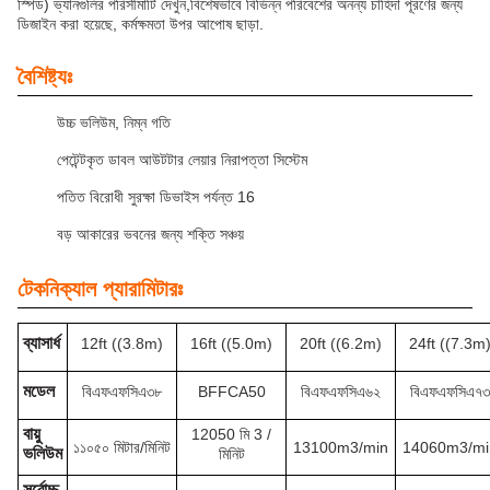
স্পিড) ভ্যানগুলির পরিসীমাটি দেখুন,বিশেষভাবে বিভিন্ন পরিবেশের অনন্য চাহিদা পূরণের জন্য
ডিজাইন করা হয়েছে, কর্মক্ষমতা উপর আপোষ ছাড়া.
বৈশিষ্ট্যঃ
উচ্চ ভলিউম, নিম্ন গতি
পেটেন্টকৃত ডাবল আউটটার লেয়ার নিরাপত্তা সিস্টেম
পতিত বিরোধী সুরক্ষা ডিভাইস পর্যন্ত 16
বড় আকারের ভবনের জন্য শক্তি সঞ্চয়
টেকনিক্যাল প্যারামিটারঃ
ব্যাসার্ধ
12ft ((3.8m)
16ft ((5.0m)
20ft ((6.2m)
24ft ((7.3m
মডেল
বিএফএফসিএ৩৮
BFFCA50
বিএফএফসিএ৬২
বিএফএফসিএ৭৩
বায়ু
12050 মি 3 /
১১০৫০ মিটার/মিনিট
13100m3/min
14060m3/mi
ভলিউম
মিনিট
সর্বোচ্চ