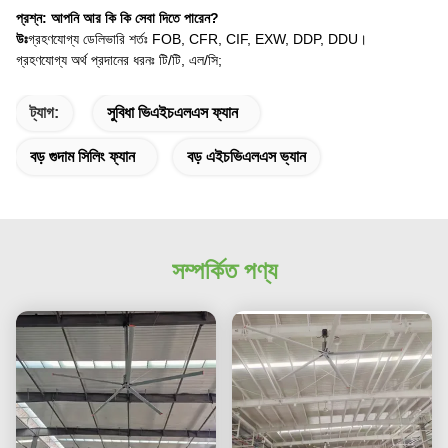
প্রশ্ন: আপনি আর কি কি সেবা দিতে পারেন?
উঃ
গ্রহণযোগ্য ডেলিভারি শর্তঃ FOB, CFR, CIF, EXW, DDP, DDU।
গ্রহণযোগ্য অর্থ প্রদানের ধরনঃ টি/টি, এল/সি;
ট্যাগ:
সুবিধা ভিএইচএলএস ফ্যান
বড় গুদাম সিলিং ফ্যান
বড় এইচভিএলএস ভ্যান
সম্পর্কিত পণ্য