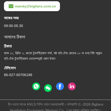
mandy@bigfans.com.cn
কাজের সময়
09:00-05:30
আমাদের ঠিকানা
ঠিকানা
ব্লক ১০, বিল্ডিং ২, ঝংবো ইন্ডাস্ট্রিয়াল পার্ক, ষষ্ঠ হাই-টেক রোডের ১০ নং ডংহু নিউ অ্যান্ড
হাই-টেক ইন্ডাস্ট্রিয়াল ডেভেলপমেন্ট জোন উহান
টেলিফোন
86-027-60706188
চীন ভালো মানের HVLS সিলিং ফ্যান সরবরাহকারী। কপিরাইট © -2026 Bigfans
Ventilation Equipment (Wuhan) Co., Ltd সমস্ত অধিকার সংরক্ষিত।