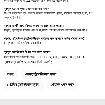
উঃ
আমরা কারখানা যা 12 বছরেরও বেশি সময় ধরে প্রতিষ্ঠিত।
প্রশ্ন:
তোমার ফ্যান কোথায় ব্যবহার করে?
ফিটনেস সেন্টার, বহিরঙ্গন বিবাহের স্থান, শিল্প 
উঃ
এই বায়ুচলাচল ব্যাপকভাবে ব্যবহৃত হয়
কারখানা
ইত্যাদি।
প্রশ্নঃ আপনি কাস্টমাইজড লোগো সরবরাহ করতে পারেন?
উঃ
হ্যাঁ, ক্লায়েন্টের নিজস্ব লোগো বা ব্র্যান্ডিং শব্দগুলি মোটরে কাস্টমাইজ করা যায়।
প্রশ্ন: এইচভিএলএস ইন্ডাস্ট্রিয়াল ফ্যানের জন্য ন্যূনতম অর্ডার পরিমাণ কত?
উঃ ন্যূনতম অর্ডার পরিমাণ ১০ সেট।
প্রশ্ন: আপনি আর কি কি সেবা দিতে পারেন?
উঃ
গ্রহণযোগ্য ডেলিভারি শর্তঃ FOB, CFR, CIF, EXW, DDP, DDU।
গ্রহণযোগ্য অর্থ প্রদানের ধরনঃ টি/টি, এল/সি;
ট্যাগ:
মোবাইল ইন্ডাস্ট্রিয়াল ফ্যান
পোর্টেবল ইন্ডাস্ট্রিয়াল ফ্যান
পোর্টেবল গুদাম ভ্যান