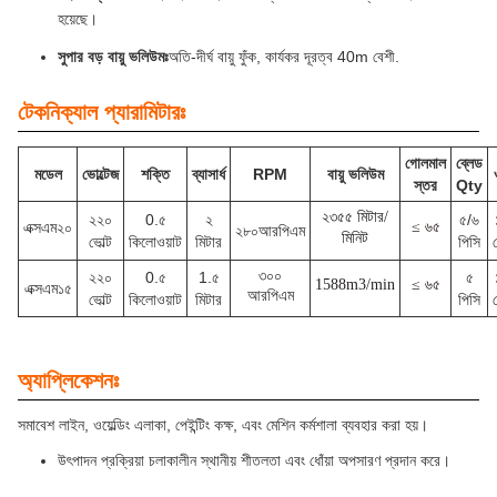
হয়েছে।
সুপার বড় বায়ু ভলিউমঃ
অতি-দীর্ঘ বায়ু ফুঁক, কার্যকর দূরত্ব 40m বেশী.
টেকনিক্যাল প্যারামিটারঃ
গোলমাল
ব্লেড
মডেল
ভোল্টেজ
শক্তি
ব্যাসার্ধ
RPM
বায়ু ভলিউম
স্তর
Qty
২৩৫৫ মিটার/
২২০
0.৫
২
৫/৬
এক্সএম২০
≤ ৬৫
২৮০আরপিএম
মিনিট
ভোল্ট
কিলোওয়াট
মিটার
পিসি
৩০০
২২০
0.৫
1.৫
৫
1588m3/min
≤ ৬৫
এক্সএম১৫
আরপিএম
ভোল্ট
কিলোওয়াট
মিটার
পিসি
অ্যাপ্লিকেশনঃ
সমাবেশ লাইন, ওয়েল্ডিং এলাকা, পেইন্টিং কক্ষ, এবং মেশিন কর্মশালা ব্যবহার করা হয়।
উৎপাদন প্রক্রিয়া চলাকালীন স্থানীয় শীতলতা এবং ধোঁয়া অপসারণ প্রদান করে।