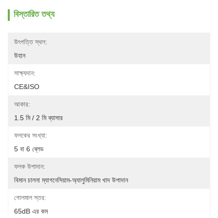
বিস্তারিত তথ্য
উৎপত্তি স্থল:
উহান
সাক্ষ্যদান:
CE&ISO
আকার:
1.5 মি / 2 মি ব্যাসার
ফলকের সংখ্যা:
5 বা 6 ব্লেড
ফলক উপাদান:
বিমান চালনা ম্যাগনেসিয়াম-অ্যালুমিনিয়াম খাদ উপাদান
গোলমাল স্তর:
65dB এর কম