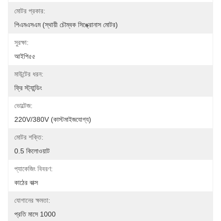
মোটর প্রকার:
পিএমএসএম (স্থায়ী চৌম্বক সিঙ্ক্রোনাস মোটর)
সুরক্ষা:
আইপি৫৫
মাউন্টের ধরন:
ফ্রি স্ট্যান্ডিং
ভোল্টেজ:
220V/380V (কাস্টমাইজযোগ্য)
মোটর শক্তি:
0.5 কিলোওয়াট
প্যাকেজিং বিবরণ:
কাঠের বাক্স
যোগানের ক্ষমতা:
প্রতি মাসে 1000