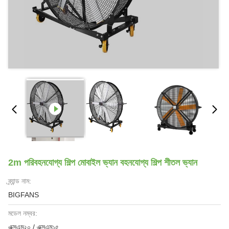
2m পরিবহনযোগ্য শিল্প মোবাইল ভ্যান বহনযোগ্য শিল্প শীতল ভ্যান
ব্র্যান্ড নাম:
BIGFANS
মডেল নম্বর:
এক্সএম২০ / এক্সএম১৫