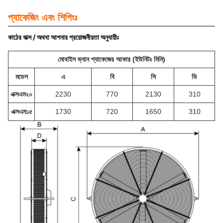
প্যাকেজিং এবং শিপিংঃ
কাঠের বাক্স / অথবা আপনার প্রয়োজনীয়তা অনুযায়ীঃ
মোবাইল ভ্যান প্যাকেজের আকার (ইউনিটঃ মিমি)
মডেল
এ
বি
সি
ডি
এক্সএম২০
2230
770
2130
310
এক্সএম১৫
1730
720
1650
310