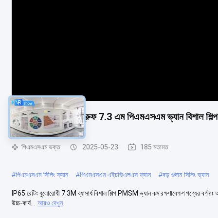
আইপি 65 রেটিং ডাস্টপ্রুফ 7.3 এম পিএমএসএম ভ্যান বিশাল শিল্প স
পিএমএসএম ভক্ত
2025-05-23
185 মতামত
#
পিএমএসএম সিলিং ফ্যান
#
পিএমএসএম এইচভিএলএস ফ্যান
#
বড় গুদাম সিলিং ভ্যান
IP65 রেটিং ধুলোরোধী 7.3M ব্যাসার্ধ বিশাল শিল্প PMSM ভ্যান কম রক্ষণাবেক্ষণ পণ্যের বর্ণনাঃ আমাদে
উচ্চ-কার্য...
আরও দেখুন