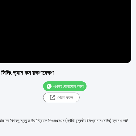
Video
িলিং ভ্যান কম রক্ষণাবেক্ষণ
এখনই যোগাযোগ করুন
শেয়ার করুন
র বিগফ্যান্স ব্র্যান্ড ইন্ডাস্ট্রিয়াল পিএমএসএম (স্থায়ী চুম্বকীয় সিঙ্ক্রোনাস মোটর) ফ্যান একটি